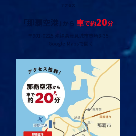
アクセス
20
｢那覇空港｣
車
から
で約
分
〒901-0225 沖縄県豊見城市豊崎3-35
Google Mapsで開く