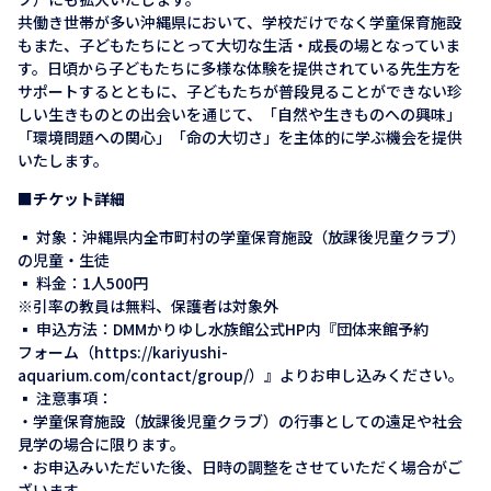
共働き世帯が多い沖縄県において、学校だけでなく学童保育施設
もまた、子どもたちにとって大切な生活・成長の場となっていま
す。日頃から子どもたちに多様な体験を提供されている先生方を
サポートするとともに、子どもたちが普段見ることができない珍
しい生きものとの出会いを通じて、「自然や生きものへの興味」
「環境問題への関心」「命の大切さ」を主体的に学ぶ機会を提供
いたします。
■チケット詳細
▪ 対象：沖縄県内全市町村の学童保育施設（放課後児童クラブ）
の児童・生徒
▪ 料金：1人500円
※引率の教員は無料、保護者は対象外
▪ 申込方法：DMMかりゆし水族館公式HP内『団体来館予約
フォーム（https://kariyushi-
aquarium.com/contact/group/）』よりお申し込みください。
▪ 注意事項：
・学童保育施設（放課後児童クラブ）の行事としての遠足や社会
見学の場合に限ります。
・お申込みいただいた後、日時の調整をさせていただく場合がご
ざいます。