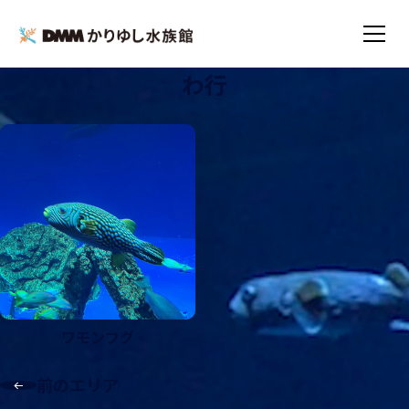
わ行
TOP
いきもの図鑑
わ行
ワモンフグ
前のエリア