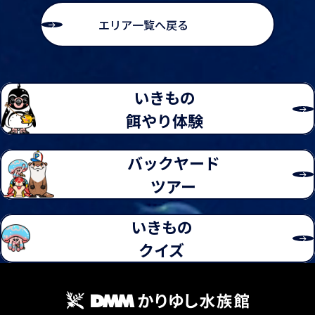
エリア一覧へ戻る
いきもの
餌やり体験
バックヤード
海水魚
分類
フグ目フグ科
分布
沖縄島、南シナ海など
ツアー
ワモンフグ
いきもの
学名
Arothron reticularis
クイズ
英名
Reticulated pufferfish
特徴
眼やえらの周りは白色の線で囲まれ、 体の背面と側面