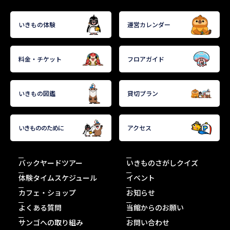
に多数の白色縦線または斑点がある。主に内湾やサン
ゴ礁域などに生息しており、雑食性で貝類や甲殻類な
いきもの体験
運営カレンダー
どを捕食する。
料金・チケット
フロアガイド
飼育スタッフより
いきもの図鑑
貸切プラン
-
いきもののために
アクセス
バックヤードツアー
いきものさがしクイズ
体験タイムスケジュール
イベント
カフェ・ショップ
お知らせ
よくある質問
当館からのお願い
サンゴへの取り組み
お問い合わせ