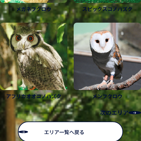
フクロウにしては珍しく見た目で雌雄の判別がつく。
褐色であり、眼のまわりは暗色でふちどられている。
メガネフクロウ
スピックスコノハズク
雄の成鳥は全身が白く、雌の成鳥は全身に黒い横斑を
クチバシは黄色い。胸には水平にまだら模様が入っ
持つ。白夜がある北極圏で暮らすため昼行性であり、
鳥類・その他
鳥類・その他
て、腹部には縦に縞模様が入る。脚と足はカギヅメの
分類
分類
フクロウ目フクロウ科
フクロウ目フクロウ科
主に小型の哺乳類を食性とする。
ところまで羽毛で覆われている。
分布
分布
？
ヨーロッパ、北アフリカ、アジア(一部の地域)
オオカラフクロウ
モリフクロウ
学名
学名
Strix leptogrammica ×Strix nebulosa
Strix aluco
飼育スタッフより
飼育スタッフより
英名
英名
Brown wood owl×Great Grey Owl
Tawny Owl
猫のようにその時その時で表情が大きく変わり
まばたきに注目！まぶたにもふさふさの毛がつ
特徴
特徴
ます。また食いしん坊の子が多く、ご飯の時間
いていて閉じるたびとっても可愛いんです！！
では声でちょうだいアピールをしてきます。
作業してるとじーっとこちらを見つめてくる甘
オオフクロウとカラフトフクロウを掛け合わせたハイ
赤茶色と灰色の2タイプの体色を持つ。日本に生息して
えん坊な１面も！あなたのことも見ているか
ブリットフクロウのため、特定の学名などは無い。体
いるフクロウによく似ているが、別種のフクロウ。体
アフリカオオコノハズク
メンフクロウ
も？
色はオオフクロウの茶色が強く、顔はカラフトフクロ
色は、自然界の木と色合いが似ているため、カモフ
鳥類・その他
鳥類・その他
ウによく似ている。
ラージュの役目を果たしている。
分類
分類
フクロウ目フクロウ科
フクロウ目フクロウ科
次のエリア
分布
分布
メキシコ南部からアルゼンチン、ブラジル
南アメリカ、中央アメリカ
メガネフクロウ
スピックスコノハズク
エリア一覧へ戻る
飼育スタッフより
飼育スタッフより
学名
学名
Pulsatrix perspicillata
Megascops choliba