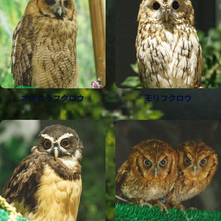
オオカラフクロウ
モリフクロウ
鳥類・その他
鳥類・その他
分類
分類
フクロウ目フクロウ科
フクロウ目フクロウ科
分
分布
ユーラシアおよび北アメリカ大陸の北極 地
北アメリカ
布
帯、日本(ごく稀)
アメリカフクロウ
シロフクロウ
学名
Strix varia
学名
Bubo scandiacus
英名
Barred owl
英名
Snowy Owl
特徴
特徴
アメリカフクロウの顔はくすんだ色をしている。眼は