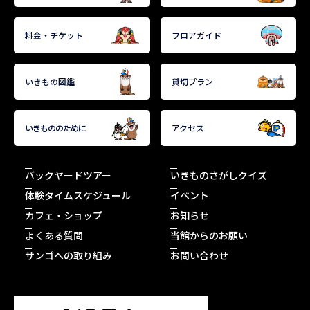
うな役割をしている。肉食性でネズミやカエル・昆虫
類を捕食する。
料金・チケット
フロアガイド
飼育スタッフより
いきもの図鑑
貸切プラン
飼育スタッフより
びっくりすると身体を細める姿からとっても臆
病な性格と思いきや、ご飯のときは手に乗るほ
ど、食いしん坊な性格も持っています！
肉食なのでネズミとヒヨコを食べています。大
いきもののために
アクセス
好物はネズミの尻尾！当館の個体は、ヒヨコは
あまり好きではないです…。
バックヤードツアー
いきものさがしクイズ
体験タイムスケジュール
イベント
カフェ・ショップ
お知らせ
よくある質問
当館からのお願い
サンゴへの取り組み
お問い合わせ