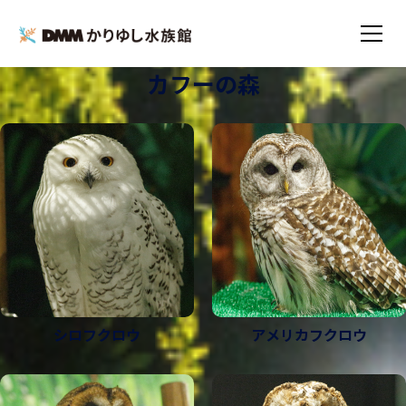
カフーの森
TOP
いきもの図鑑
カフーの森
シロフクロウ
アメリカフクロウ