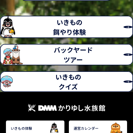
英名
英名
Spectacled Owl
Tropical Screech Owl
とまり木が大好きで、いつも上からこちらを観
シロフクロウより小さいが食欲旺盛！他の子に
察しています。まるで長老のような見た目なの
ご飯をあげている最中、待ちきれず、スタッフ
特徴
特徴
いきもの
で、シロフクロウとは違った迫力がある魅力的
に向かって飛んでくることがあるほど！
な子です！
顔の白い模様がメガネを掛けているように見えること
最大約25cmのとても小さなフクロウ。コノハズクは
餌やり体験
から、名前がつけられた。また、成鳥はメガネ模様が
ミミズクの仲間であり、その特徴として頭部に小さな
あるが、幼鳥は成鳥と違い、顔の中心が黒く、全身が
羽角がある。ミミズクの中で、特に小さい種類をコノ
バックヤード
鳥類・その他
鳥類・その他
白い。
ハズクと呼んでいる。
分類
分類
フクロウ目フクロウ科
フクロウ目メンフクロウ科
分布
分布
サハラ砂漠以南のアフリカ大陸
ヨーロッパ、アフリカ、オーストラリア
ツアー
アフリカオオコノハズク
メンフクロウ
飼育スタッフより
飼育スタッフより
いきもの
学名
学名
Ptilopsis leucotis
Tyto alba
クイズ
英名
英名
Northern white-faced owl
Barn owl
眼力がとても強いため目が合うとにらめっこ状
水浴びがとても大好きです！また眠っている姿
態に！！また好奇心旺盛のため、色んな物に興
もとても気持ちよさそうで、こちらも思わずつ
特徴
特徴
味を示し、こちらをよく観察している姿が見ら
られてウトウトしてしまいそうになるほどで
れます！
す。
長い羽角と白身ががった羽色、赤く美しい虹彩が特徴
ハート型の顔をしており、品種によって白色から褐色
的。外敵に見つからないように、身体を細めたり、威
の顔がある。仮面をつけているように見えることから
嚇の際に身体を通常の倍ほど大きくみせることができ
名前の由来になっている。頭から背中にかけて羽が茶
いきもの体験
運営カレンダー
る。
色くなり蛇のような模様が入り、狩りの時に擬態のよ